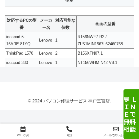
対応するPCの型
メーカ
対応可能な
画面の型番
番
ー名
個数
ideapad 5-
R156NWF7 R2 /
Lenovo
1
15ARE 81YQ
ZLS1MIN1567L62460768
ThinkPad L570
Lenovo
2
B156XTN07.1
ideapad 330
Lenovo
1
NT156WHM-N42 V8.1
💬 Ｌ
© 2024 パソコン修理サービス 神戸三宮店.
ＩＮ
Ｅで
無料
相談
WEB予約
電話
メールで問い合わせ